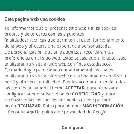
Accesibilidad
Esta página web usa cookies
Te informamos que el presente sitio web utiliza cookies
913 346 780
propias y de terceros con las siguientes
finalidades: Técnicas que permiten el buen funcionamiento
Correo electrónico
de la web y ofrecerte una experiencia personalizada.
De personalización, que si lo autorizas, recordarán tus
preferencias en el sitio web. Estadísticas, que si lo autorizas,
analizarán tu visita al sitio web con fines estadísticos.
De marketing o publicidad comportamental las cuales
analizarán tu visita al sitio web con la finalidad de analizar tu
perfil y ofrecerte publicidad. Puedes aceptar el uso de todas
las cookies pulsando el botón
ACEPTAR
, para rechazar o
configurar puede pulsar el botón
CONFIGURAR
y, para
Tablón de anuncios
Tipos de cambio
Aviso legal
Política de cookies
rechazar todas las cookies opcionales puede pulsar el
Protección de datos
botón
RECHAZAR
. Pulsa para obtener
MÁS INFORMACIÓN
. Consulta
aquí
la política de privacidad de Google.
Ⓒ Ruralvía, Caja Rural de Albal, 2026. Todos los derechos reservados
Configurar