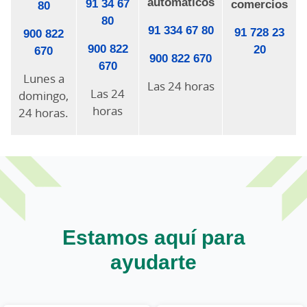
automáticos
91 34 67
comercios
80
80
91 334 67 80
91 728 23
900 822
900 822
20
670
900 822 670
670
Lunes a
Las 24 horas
Las 24
domingo,
horas
24 horas.
Estamos aquí para
ayudarte