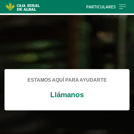
Skip
PARTICULARES
to
Cargando
main
contenido,
contentt
por
favor
espere...
ESTAMOS AQUÍ PARA AYUDARTE
Llámanos