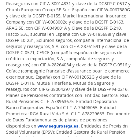
Reaseguros con CIF A-30014831 y clave de la DGSFP C-0517 y
Chubb European Group SE Suc. España con CIF W-0067389G
y clave de la DGSFP E-0155, Markel International Insurance
Company con CIF W-0068002e y clave de la DGSFP E-0163,
ARAG SE, con CIF W-0049001A y Clave de la DGSFP E-210,
Hiscox S.A., sucursal en España con CIF W-0185688I y clave
DGSFP E0-231, Solunion seguros, compañía internacional de
seguros y reaseguros, S.A. con CIF A-28761591 y clave de la
DGSFP C-0571, CESCE (compañía española de seguros de
crédito a la exportación, S.A., compañía de seguros y
reaseguros) con CIF A-28264034 y clave de la DGSFP C-0516 y
Coface (compagnie francaise d'assurance pour le commerce
exterieur suc. España) con CIF W-0012052G y clave de la
DGSFP E-0116, Mutua Tinerfeña, Mutua de Seguros y
reaseguros con CIF G-38004297 y clave de la DGSFP M-0216.
Planes de Pensiones contratados con: Entidad Gestora: RGA
Rural Pensiones C.I.F. A78963675. Entidad Depositaria:
Banco Cooperativo Español C.I.F. A 79496055. Entidad
Promotora: RGA Rural Vida S.A. C.I.F. A78229663. Documento
de Datos Fundamentales de planes de pensiones
disponibles en
www.segurosrga.es
. Entidades de Previsión
Social Voluntaria (EPSV): Entidad Gestora de Rural Pensión