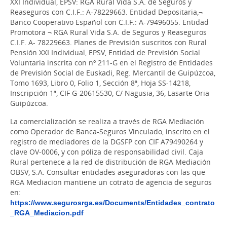
XXI Individual, EPSV: RGA Rural Vida S.A. de Seguros y
Reaseguros con C.I.F.: A-78229663. Entidad Depositaria,¬
Banco Cooperativo Español con C.I.F.: A-79496055. Entidad
Promotora ¬ RGA Rural Vida S.A. de Seguros y Reaseguros
C.I.F. A- 78229663. Planes de Previsión suscritos con Rural
Pensión XXI Individual, EPSV, Entidad de Previsión Social
Voluntaria inscrita con nº 211-G en el Registro de Entidades
de Previsión Social de Euskadi, Reg. Mercantil de Guipúzcoa,
Tomo 1693, Libro 0, Folio 1, Sección 8ª, Hoja SS-14218,
Inscripción 1ª, CIF G-20615530, C/ Nagusia, 36, Lasarte Oria
Guipúzcoa.
La comercialización se realiza a través de RGA Mediación
como Operador de Banca-Seguros Vinculado, inscrito en el
registro de mediadores de la DGSFP con CIF A79490264 y
clave OV-0006, y con póliza de responsabilidad civil. Caja
Rural pertenece a la red de distribución de RGA Mediación
OBSV, S.A. Consultar entidades aseguradoras con las que
RGA Mediacion mantiene un cotrato de agencia de seguros
en:
https://www.segurosrga.es/Documents/Entidades_contrato
_RGA_Mediacion.pdf