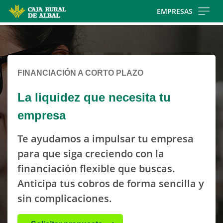
Skip
EMPRESAS
to
Cargando
main
contenido,
contentt
por
favor
FINANCIACIÓN A CORTO PLAZO
espere...
La liquidez que necesita tu
empresa
Te ayudamos a impulsar tu empresa
para que siga creciendo con la
financiación flexible que buscas.
Anticipa tus cobros de forma sencilla y
sin complicaciones.