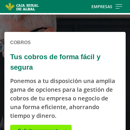
Skip
EMPRESAS
to
Cargando
main
contenido,
contentt
por
favor
COBROS
espere...
Tus cobros de forma fácil y
segura
Ponemos a tu disposición una amplia
gama de opciones para la gestión de
cobros de tu empresa o negocio de
una forma eficiente, ahorrando
tiempo y dinero.