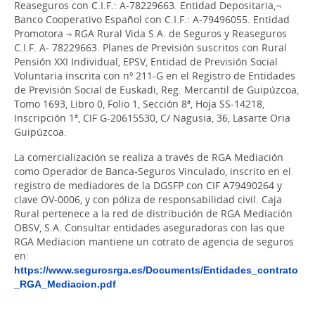
Reaseguros con C.I.F.: A-78229663. Entidad Depositaria,¬
Banco Cooperativo Español con C.I.F.: A-79496055. Entidad
Promotora ¬ RGA Rural Vida S.A. de Seguros y Reaseguros
C.I.F. A- 78229663. Planes de Previsión suscritos con Rural
Pensión XXI Individual, EPSV, Entidad de Previsión Social
Voluntaria inscrita con nº 211-G en el Registro de Entidades
de Previsión Social de Euskadi, Reg. Mercantil de Guipúzcoa,
Tomo 1693, Libro 0, Folio 1, Sección 8ª, Hoja SS-14218,
Inscripción 1ª, CIF G-20615530, C/ Nagusia, 36, Lasarte Oria
Guipúzcoa.
La comercialización se realiza a través de RGA Mediación
como Operador de Banca-Seguros Vinculado, inscrito en el
registro de mediadores de la DGSFP con CIF A79490264 y
clave OV-0006, y con póliza de responsabilidad civil. Caja
Rural pertenece a la red de distribución de RGA Mediación
OBSV, S.A. Consultar entidades aseguradoras con las que
RGA Mediacion mantiene un cotrato de agencia de seguros
en:
https://www.segurosrga.es/Documents/Entidades_contrato
_RGA_Mediacion.pdf