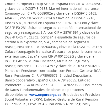
Chubb European Group SE Suc. España con CIF W-0067389G
y clave de la DGSFP E-0155, Markel International Insurance
Company con CIF W-0068002e y clave de la DGSFP E-0163,
ARAG SE, con CIF W-0049001A y Clave de la DGSFP E-210,
Hiscox S.A., sucursal en España con CIF W-0185688I y clave
DGSFP E0-231, Solunion seguros, compañía internacional de
seguros y reaseguros, S.A. con CIF A-28761591 y clave de la
DGSFP C-0571, CESCE (compañía española de seguros de
crédito a la exportación, S.A., compañía de seguros y
reaseguros) con CIF A-28264034 y clave de la DGSFP C-0516 y
Coface (compagnie francaise d'assurance pour le commerce
exterieur suc. España) con CIF W-0012052G y clave de la
DGSFP E-0116, Mutua Tinerfeña, Mutua de Seguros y
reaseguros con CIF G-38004297 y clave de la DGSFP M-0216.
Planes de Pensiones contratados con: Entidad Gestora: RGA
Rural Pensiones C.I.F. A78963675. Entidad Depositaria:
Banco Cooperativo Español C.I.F. A 79496055. Entidad
Promotora: RGA Rural Vida S.A. C.I.F. A78229663. Documento
de Datos Fundamentales de planes de pensiones
disponibles en
www.segurosrga.es
. Entidades de Previsión
Social Voluntaria (EPSV): Entidad Gestora de Rural Pensión
XXI Individual, EPSV: RGA Rural Vida S.A. de Seguros y