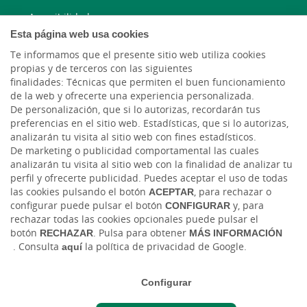
Accesibilidad
Esta página web usa cookies
Te informamos que el presente sitio web utiliza cookies
913 346 780
propias y de terceros con las siguientes
finalidades: Técnicas que permiten el buen funcionamiento
Correo electrónico
de la web y ofrecerte una experiencia personalizada.
De personalización, que si lo autorizas, recordarán tus
preferencias en el sitio web. Estadísticas, que si lo autorizas,
analizarán tu visita al sitio web con fines estadísticos.
De marketing o publicidad comportamental las cuales
analizarán tu visita al sitio web con la finalidad de analizar tu
perfil y ofrecerte publicidad. Puedes aceptar el uso de todas
las cookies pulsando el botón
ACEPTAR
, para rechazar o
configurar puede pulsar el botón
CONFIGURAR
y, para
Tablón de anuncios
Tipos de cambio
Aviso legal
Política de cookies
rechazar todas las cookies opcionales puede pulsar el
Protección de datos
botón
RECHAZAR
. Pulsa para obtener
MÁS INFORMACIÓN
. Consulta
aquí
la política de privacidad de Google.
Ⓒ Ruralvía, Caja Rural de Albal, 2026. Todos los derechos reservados
Configurar