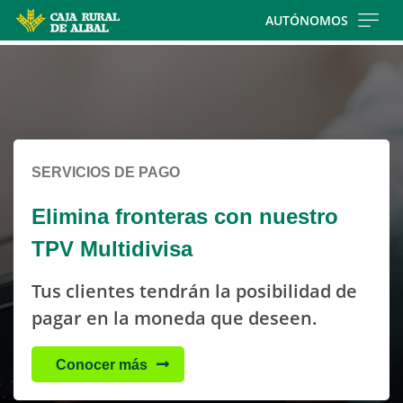
Skip to main contentt
AUTÓNOMOS
Cargando contenido, por favor espere...
Cargando contenido, por favor espere...
SERVICIOS DE PAGO
Elimina fronteras con nuestro
TPV Multidivisa
Tus clientes tendrán la posibilidad de
pagar en la moneda que deseen.
Conocer más