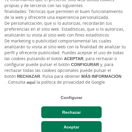
913 346 780
propias y de terceros con las siguientes
finalidades: Técnicas que permiten el buen funcionamiento
Correo electrónico
de la web y ofrecerte una experiencia personalizada.
De personalización, que si lo autorizas, recordarán tus
preferencias en el sitio web. Estadísticas, que si lo autorizas,
analizarán tu visita al sitio web con fines estadísticos.
De marketing o publicidad comportamental las cuales
analizarán tu visita al sitio web con la finalidad de analizar tu
perfil y ofrecerte publicidad. Puedes aceptar el uso de todas
las cookies pulsando el botón
ACEPTAR
, para rechazar o
configurar puede pulsar el botón
CONFIGURAR
y, para
Tablón de anuncios
Tipos de cambio
Aviso legal
Política de cookies
rechazar todas las cookies opcionales puede pulsar el
Protección de datos
botón
RECHAZAR
. Pulsa para obtener
MÁS INFORMACIÓN
. Consulta
aquí
la política de privacidad de Google.
Ⓒ Ruralvía, Caja Rural de Albal, 2026. Todos los derechos reservados
Configurar
Rechazar
Hazte cliente
Acceso cliente
Aceptar