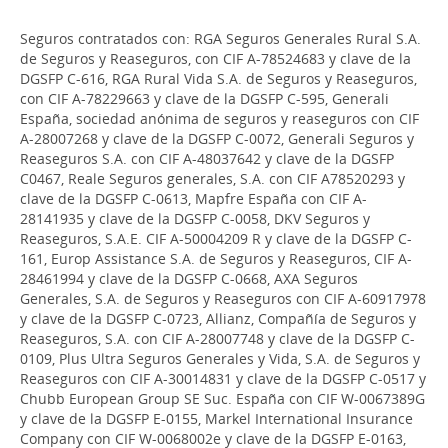
Seguros contratados con: RGA Seguros Generales Rural S.A.
de Seguros y Reaseguros, con CIF A-78524683 y clave de la
DGSFP C-616, RGA Rural Vida S.A. de Seguros y Reaseguros,
con CIF A-78229663 y clave de la DGSFP C-595, Generali
España, sociedad anónima de seguros y reaseguros con CIF
A-28007268 y clave de la DGSFP C-0072, Generali Seguros y
Reaseguros S.A. con CIF A-48037642 y clave de la DGSFP
C0467, Reale Seguros generales, S.A. con CIF A78520293 y
clave de la DGSFP C-0613, Mapfre España con CIF A-
28141935 y clave de la DGSFP C-0058, DKV Seguros y
Reaseguros, S.A.E. CIF A-50004209 R y clave de la DGSFP C-
161, Europ Assistance S.A. de Seguros y Reaseguros, CIF A-
28461994 y clave de la DGSFP C-0668, AXA Seguros
Generales, S.A. de Seguros y Reaseguros con CIF A-60917978
y clave de la DGSFP C-0723, Allianz, Compañía de Seguros y
Reaseguros, S.A. con CIF A-28007748 y clave de la DGSFP C-
0109, Plus Ultra Seguros Generales y Vida, S.A. de Seguros y
Reaseguros con CIF A-30014831 y clave de la DGSFP C-0517 y
Chubb European Group SE Suc. España con CIF W-0067389G
y clave de la DGSFP E-0155, Markel International Insurance
Company con CIF W-0068002e y clave de la DGSFP E-0163,