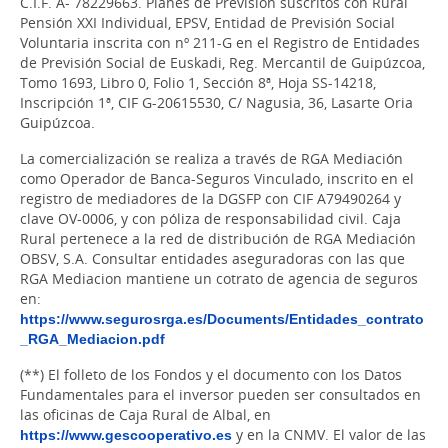
C.I.F. A- 78229663. Planes de Previsión suscritos con Rural
Pensión XXI Individual, EPSV, Entidad de Previsión Social
Voluntaria inscrita con nº 211-G en el Registro de Entidades
de Previsión Social de Euskadi, Reg. Mercantil de Guipúzcoa,
Tomo 1693, Libro 0, Folio 1, Sección 8ª, Hoja SS-14218,
Inscripción 1ª, CIF G-20615530, C/ Nagusia, 36, Lasarte Oria
Guipúzcoa.
La comercialización se realiza a través de RGA Mediación
como Operador de Banca-Seguros Vinculado, inscrito en el
registro de mediadores de la DGSFP con CIF A79490264 y
clave OV-0006, y con póliza de responsabilidad civil. Caja
Rural pertenece a la red de distribución de RGA Mediación
OBSV, S.A. Consultar entidades aseguradoras con las que
RGA Mediacion mantiene un cotrato de agencia de seguros
en:
https://www.segurosrga.es/Documents/Entidades_contrato
_RGA_Mediacion.pdf
(**) El folleto de los Fondos y el documento con los Datos
Fundamentales para el inversor pueden ser consultados en
las oficinas de Caja Rural de Albal, en
https://www.gescooperativo.es
y en la CNMV. El valor de las