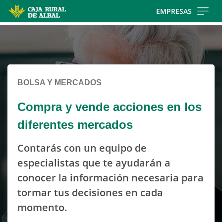
Skip
EMPRESAS
to
Cargando
main
contenido,
contentt
por
favor
espere...
BOLSA Y MERCADOS
Compra y vende acciones en los
diferentes mercados
Contarás con un equipo de
especialistas que te ayudarán a
conocer la información necesaria para
tormar tus decisiones en cada
momento.