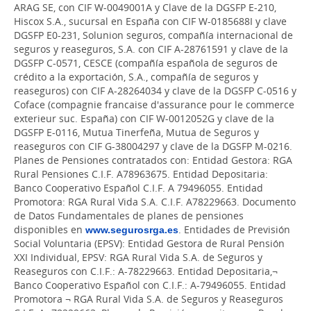
ARAG SE, con CIF W-0049001A y Clave de la DGSFP E-210,
Hiscox S.A., sucursal en España con CIF W-0185688I y clave
DGSFP E0-231, Solunion seguros, compañía internacional de
seguros y reaseguros, S.A. con CIF A-28761591 y clave de la
DGSFP C-0571, CESCE (compañía española de seguros de
crédito a la exportación, S.A., compañía de seguros y
reaseguros) con CIF A-28264034 y clave de la DGSFP C-0516 y
Coface (compagnie francaise d'assurance pour le commerce
exterieur suc. España) con CIF W-0012052G y clave de la
DGSFP E-0116, Mutua Tinerfeña, Mutua de Seguros y
reaseguros con CIF G-38004297 y clave de la DGSFP M-0216.
Planes de Pensiones contratados con: Entidad Gestora: RGA
Rural Pensiones C.I.F. A78963675. Entidad Depositaria:
Banco Cooperativo Español C.I.F. A 79496055. Entidad
Promotora: RGA Rural Vida S.A. C.I.F. A78229663. Documento
de Datos Fundamentales de planes de pensiones
disponibles en
www.segurosrga.es
. Entidades de Previsión
Social Voluntaria (EPSV): Entidad Gestora de Rural Pensión
XXI Individual, EPSV: RGA Rural Vida S.A. de Seguros y
Reaseguros con C.I.F.: A-78229663. Entidad Depositaria,¬
Banco Cooperativo Español con C.I.F.: A-79496055. Entidad
Promotora ¬ RGA Rural Vida S.A. de Seguros y Reaseguros