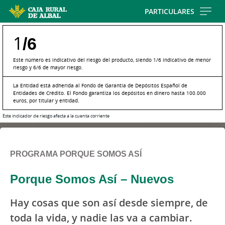
Skip
PARTICULARES
to
main
1
/6
contentt
Este número es indicativo del riesgo del producto, siendo 1/6 indicativo de menor
riesgo y 6/6 de mayor riesgo.
La Entidad está adherida al Fondo de Garantía de Depósitos Español de
Entidades de Crédito. El Fondo garantiza los depósitos en dinero hasta 100.000
euros, por titular y entidad.
Este indicador de riesgo afecta a la cuenta corriente
PROGRAMA PORQUE SOMOS ASÍ
Porque Somos Así – Nuevos
Hay cosas que son así desde siempre, de
toda la vida, y nadie las va a cambiar.