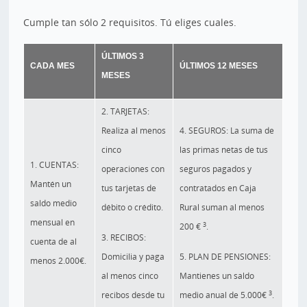
Cumple tan sólo 2 requisitos. Tú eliges cuales.
ÚLTIMOS 3
CADA MES
ÚLTIMOS 12 MESES
MESES
2. TARJETAS:
Realiza al menos
4. SEGUROS: La suma de
cinco
las primas netas de tus
1. CUENTAS:
operaciones con
seguros pagados y
Mantén un
tus tarjetas de
contratados en Caja
saldo medio
débito o crédito.
Rural suman al menos
mensual en
3
200 €
.
3. RECIBOS:
cuenta de al
Domicilia y paga
5. PLAN DE PENSIONES:
menos 2.000€.
al menos cinco
Mantienes un saldo
3
recibos desde tu
medio anual de 5.000€
.