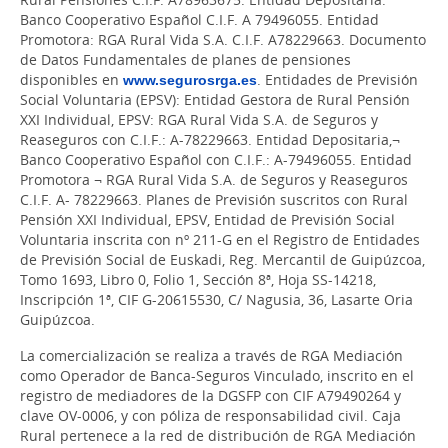
Banco Cooperativo Español C.I.F. A 79496055. Entidad
Promotora: RGA Rural Vida S.A. C.I.F. A78229663. Documento
de Datos Fundamentales de planes de pensiones
disponibles en
www.segurosrga.es
. Entidades de Previsión
Social Voluntaria (EPSV): Entidad Gestora de Rural Pensión
XXI Individual, EPSV: RGA Rural Vida S.A. de Seguros y
Reaseguros con C.I.F.: A-78229663. Entidad Depositaria,¬
Banco Cooperativo Español con C.I.F.: A-79496055. Entidad
Promotora ¬ RGA Rural Vida S.A. de Seguros y Reaseguros
C.I.F. A- 78229663. Planes de Previsión suscritos con Rural
Pensión XXI Individual, EPSV, Entidad de Previsión Social
Voluntaria inscrita con nº 211-G en el Registro de Entidades
de Previsión Social de Euskadi, Reg. Mercantil de Guipúzcoa,
Tomo 1693, Libro 0, Folio 1, Sección 8ª, Hoja SS-14218,
Inscripción 1ª, CIF G-20615530, C/ Nagusia, 36, Lasarte Oria
Guipúzcoa.
La comercialización se realiza a través de RGA Mediación
como Operador de Banca-Seguros Vinculado, inscrito en el
registro de mediadores de la DGSFP con CIF A79490264 y
clave OV-0006, y con póliza de responsabilidad civil. Caja
Rural pertenece a la red de distribución de RGA Mediación