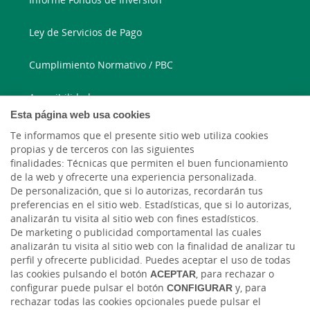
Ley de Servicios de Pago
Cumplimiento Normativo / PBC
Accesibilidad
Esta página web usa cookies
Te informamos que el presente sitio web utiliza cookies
913 346 780
propias y de terceros con las siguientes
finalidades: Técnicas que permiten el buen funcionamiento
Correo electrónico
de la web y ofrecerte una experiencia personalizada.
De personalización, que si lo autorizas, recordarán tus
preferencias en el sitio web. Estadísticas, que si lo autorizas,
analizarán tu visita al sitio web con fines estadísticos.
De marketing o publicidad comportamental las cuales
analizarán tu visita al sitio web con la finalidad de analizar tu
perfil y ofrecerte publicidad. Puedes aceptar el uso de todas
las cookies pulsando el botón
ACEPTAR
, para rechazar o
configurar puede pulsar el botón
CONFIGURAR
y, para
Tablón de anuncios
Tipos de cambio
Aviso legal
Política de cookies
rechazar todas las cookies opcionales puede pulsar el