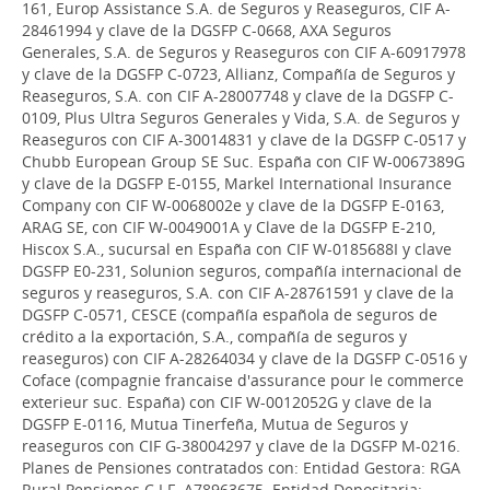
161, Europ Assistance S.A. de Seguros y Reaseguros, CIF A-
28461994 y clave de la DGSFP C-0668, AXA Seguros
Generales, S.A. de Seguros y Reaseguros con CIF A-60917978
y clave de la DGSFP C-0723, Allianz, Compañía de Seguros y
Reaseguros, S.A. con CIF A-28007748 y clave de la DGSFP C-
0109, Plus Ultra Seguros Generales y Vida, S.A. de Seguros y
Reaseguros con CIF A-30014831 y clave de la DGSFP C-0517 y
Chubb European Group SE Suc. España con CIF W-0067389G
y clave de la DGSFP E-0155, Markel International Insurance
Company con CIF W-0068002e y clave de la DGSFP E-0163,
ARAG SE, con CIF W-0049001A y Clave de la DGSFP E-210,
Hiscox S.A., sucursal en España con CIF W-0185688I y clave
DGSFP E0-231, Solunion seguros, compañía internacional de
seguros y reaseguros, S.A. con CIF A-28761591 y clave de la
DGSFP C-0571, CESCE (compañía española de seguros de
crédito a la exportación, S.A., compañía de seguros y
reaseguros) con CIF A-28264034 y clave de la DGSFP C-0516 y
Coface (compagnie francaise d'assurance pour le commerce
exterieur suc. España) con CIF W-0012052G y clave de la
DGSFP E-0116, Mutua Tinerfeña, Mutua de Seguros y
reaseguros con CIF G-38004297 y clave de la DGSFP M-0216.
Planes de Pensiones contratados con: Entidad Gestora: RGA
Rural Pensiones C.I.F. A78963675. Entidad Depositaria: