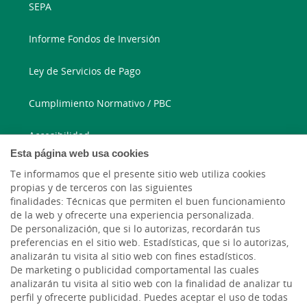
SEPA
Informe Fondos de Inversión
Ley de Servicios de Pago
Cumplimiento Normativo / PBC
Accesibilidad
Esta página web usa cookies
Te informamos que el presente sitio web utiliza cookies
913 346 780
propias y de terceros con las siguientes
finalidades: Técnicas que permiten el buen funcionamiento
Correo electrónico
de la web y ofrecerte una experiencia personalizada.
De personalización, que si lo autorizas, recordarán tus
preferencias en el sitio web. Estadísticas, que si lo autorizas,
analizarán tu visita al sitio web con fines estadísticos.
De marketing o publicidad comportamental las cuales
analizarán tu visita al sitio web con la finalidad de analizar tu
perfil y ofrecerte publicidad. Puedes aceptar el uso de todas