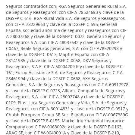
Seguros contratados con: RGA Seguros Generales Rural S.A.
de Seguros y Reaseguros, con CIF A-78524683 y clave de la
DGSFP C-616, RGA Rural Vida S.A. de Seguros y Reaseguros,
con CIF A-78229663 y clave de la DGSFP C-595, Generali
España, sociedad anónima de seguros y reaseguros con CIF
A-28007268 y clave de la DGSFP C-0072, Generali Seguros y
Reaseguros S.A. con CIF A-48037642 y clave de la DGSFP
C0467, Reale Seguros generales, S.A. con CIF A78520293 y
clave de la DGSFP C-0613, Mapfre España con CIF A-
28141935 y clave de la DGSFP C-0058, DKV Seguros y
Reaseguros, S.A.E. CIF A-50004209 R y clave de la DGSFP C-
161, Europ Assistance S.A. de Seguros y Reaseguros, CIF A-
28461994 y clave de la DGSFP C-0668, AXA Seguros
Generales, S.A. de Seguros y Reaseguros con CIF A-60917978
y clave de la DGSFP C-0723, Allianz, Compañía de Seguros y
Reaseguros, S.A. con CIF A-28007748 y clave de la DGSFP C-
0109, Plus Ultra Seguros Generales y Vida, S.A. de Seguros y
Reaseguros con CIF A-30014831 y clave de la DGSFP C-0517 y
Chubb European Group SE Suc. España con CIF W-0067389G
y clave de la DGSFP E-0155, Markel International Insurance
Company con CIF W-0068002e y clave de la DGSFP E-0163,
ARAG SE, con CIF W-0049001A y Clave de la DGSFP E-210,