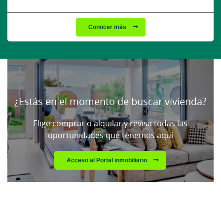
Conocer más
Cargando
contenido,
por
favor
¿Estás en el momento de buscar vivienda?
espere...
Elige comprar o alquilar y revisa todas las
oportunidades que tenemos aquí
Acceso al Portal inmobiliario