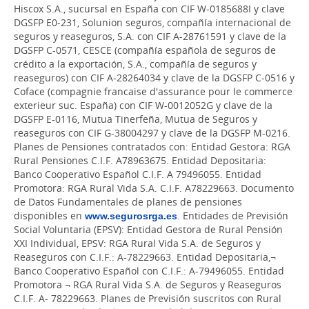
Hiscox S.A., sucursal en España con CIF W-0185688I y clave
DGSFP E0-231, Solunion seguros, compañía internacional de
seguros y reaseguros, S.A. con CIF A-28761591 y clave de la
DGSFP C-0571, CESCE (compañía española de seguros de
crédito a la exportación, S.A., compañía de seguros y
reaseguros) con CIF A-28264034 y clave de la DGSFP C-0516 y
Coface (compagnie francaise d'assurance pour le commerce
exterieur suc. España) con CIF W-0012052G y clave de la
DGSFP E-0116, Mutua Tinerfeña, Mutua de Seguros y
reaseguros con CIF G-38004297 y clave de la DGSFP M-0216.
Planes de Pensiones contratados con: Entidad Gestora: RGA
Rural Pensiones C.I.F. A78963675. Entidad Depositaria:
Banco Cooperativo Español C.I.F. A 79496055. Entidad
Promotora: RGA Rural Vida S.A. C.I.F. A78229663. Documento
de Datos Fundamentales de planes de pensiones
disponibles en
www.segurosrga.es
. Entidades de Previsión
Social Voluntaria (EPSV): Entidad Gestora de Rural Pensión
XXI Individual, EPSV: RGA Rural Vida S.A. de Seguros y
Reaseguros con C.I.F.: A-78229663. Entidad Depositaria,¬
Banco Cooperativo Español con C.I.F.: A-79496055. Entidad
Promotora ¬ RGA Rural Vida S.A. de Seguros y Reaseguros
C.I.F. A- 78229663. Planes de Previsión suscritos con Rural